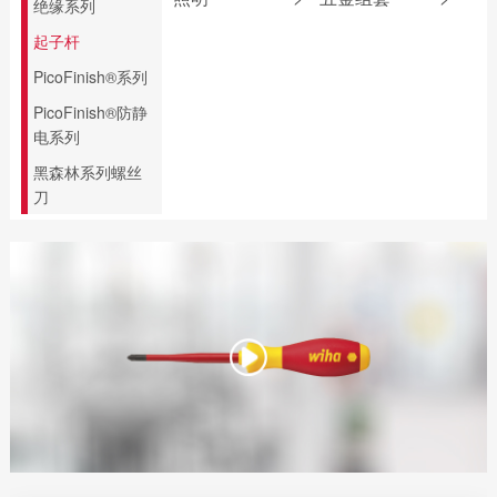
绝缘系列
圆嘴钳
专业批头 E6.3
无反弹锤
电助力螺丝刀
起子杆
尖嘴钳
精密批头 C4
折叠尺
PicoFinish®系列
压线钳
螺纹柄批头
游标卡尺
PicoFinish®防静
剥线钳
螺纹丝锥
电工锤
电系列
安装钳
水平尺
黑森林系列螺丝
斜口钳
刀
线缆钳
顶切钳
水口钳
水泵钳
多功能钳
拔钉钳
混凝土钳
压接钳