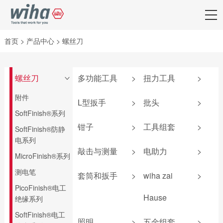
首页
>
产品中心
>
螺丝刀
螺丝刀
多功能工具
>
扭力工具
>
>
附件
弹仓式螺丝刀
iTorque®系列
L型扳手
>
批头
>
SoftFinish®系列
掌中宝扳手
TorqueVario®-S系
套夹扳手
批头匣
列
钳子
>
工具组套
>
SoftFinish®防静
6系列可替换刀杆
L型扳手
终结者批头
电系列
螺丝刀
扭力调节器
钳子套装
防静电组套
敲击与测量
>
电助力
>
匙型扳手
先锋型批头
MicroFinish®系列
4系列可替换刀杆
TorqueFix®系列
卡簧钳
机加工组套
螺丝刀
T柄扳手
可换头螺丝刀
敲击螺丝刀
锂电池
测电笔
easyTorque系列
套筒和扳手
>
wiha zai
>
防静电镊子
电工组套
电气柜钥匙
旗型扳手
螺母套筒
卷尺
扭力测试器
PicoFinish®电工
螺丝刀杆
钢丝钳
新能源组套
机加工组套
Hause
绝缘系列
深孔铰刀
安全锤
照明产品
转接头
平口钳
wiha 9系
扳手
SoftFinish®电工
爱好者工具
标准批头 C6.3
锤壳和配件
电气测量
扭力扳手
照明
>
五金组套
>