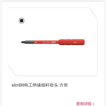
打孔钳
大力钳
斜切钳
线工钳
断线剪
剪刀
钳式扳手
slimBit电工绝缘细杆批头 方形
查阅详情 >