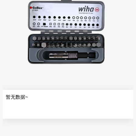
缘系列
折叠尺
专业批头 E6.3
压线钳
起子杆
游标卡尺
精密批头 C4
剥线钳
PicoFinish®系列
电工锤
螺纹柄批头
安装钳
PicoFinish®防静电
水平尺
螺纹丝锥
斜口钳
系列
线缆钳
黑森林系列螺丝刀
顶切钳
水口钳
水泵钳
多功能钳
拔钉钳
暂无数据~
混凝土钳
压接钳
打孔钳
大力钳