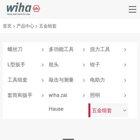
首页
>
产品中心
>
五金组套
螺丝刀
>
多功能工具
>
扭力工具
>
附件
弹仓式螺丝刀
iTorque®系列
L型扳手
>
批头
>
钳子
>
SoftFinish®系列
掌中宝扳手
TorqueVario®-S系
套夹扳手
批头匣
钳子套装
列
工具组套
>
敲击与测量
>
电助力
>
SoftFinish®防静电
6系列可替换刀杆
L型扳手
终结者批头
卡簧钳
系列
螺丝刀
扭力调节器
防静电组套
敲击螺丝刀
锂电池
套筒和扳手
>
wiha zai
>
照明
>
匙型扳手
先锋型批头
防静电镊子
MicroFinish®系列
4系列可替换刀杆
TorqueFix®系列
机加工组套
卷尺
扭力测试器
螺丝刀
T柄扳手
可换头螺丝刀
钢丝钳
机加工组套
测电笔
easyTorque系列
Hause
五金组套
电工组套
安全锤
照明产品
>
电气柜钥匙
旗型扳手
螺母套筒
平口钳
扳手
PicoFinish®电工绝
螺丝刀杆
爱好者工具
新能源组套
锤壳和配件
电气测量
缘系列
深孔铰刀
圆嘴钳
转接头
wiha 9系
无反弹锤
电助力螺丝刀
SoftFinish®电工绝
标准批头 C6.3
尖嘴钳
扭力扳手