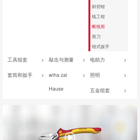
斜切钳
线工钳
断线剪
剪刀
钳式扳手
工具组套
>
敲击与测量
>
电助力
>
防静电组套
敲击螺丝刀
锂电池
套筒和扳手
>
wiha zai
>
照明
>
机加工组套
卷尺
扭力测试器
机加工组套
Hause
五金组套
>
电工组套
安全锤
照明产品
扳手
爱好者工具
新能源组套
锤壳和配件
电气测量
wiha 9系
无反弹锤
电助力螺丝刀
折叠尺
游标卡尺