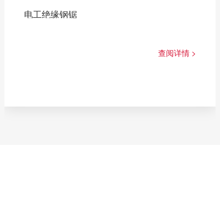
电工绝缘钢锯
查阅详情 >