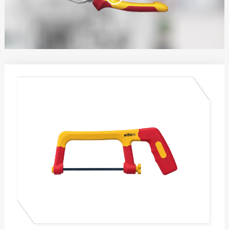
电工锤
水平尺