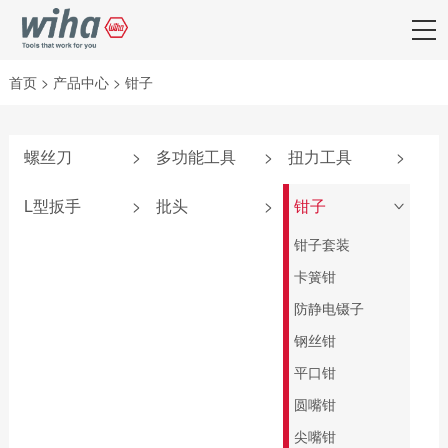
首页
>
产品中心
>
钳子
螺丝刀
>
多功能工具
>
扭力工具
>
附件
弹仓式螺丝刀
iTorque®系列
L型扳手
>
批头
>
钳子
>
SoftFinish®系列
掌中宝扳手
TorqueVario®-S系
套夹扳手
批头匣
钳子套装
列
SoftFinish®防静电
6系列可替换刀杆
L型扳手
终结者批头
卡簧钳
系列
螺丝刀
扭力调节器
匙型扳手
先锋型批头
防静电镊子
MicroFinish®系列
4系列可替换刀杆
TorqueFix®系列
螺丝刀
T柄扳手
可换头螺丝刀
钢丝钳
测电笔
easyTorque系列
电气柜钥匙
旗型扳手
螺母套筒
平口钳
PicoFinish®电工绝
螺丝刀杆
缘系列
深孔铰刀
圆嘴钳
转接头
SoftFinish®电工绝
标准批头 C6.3
尖嘴钳
扭力扳手