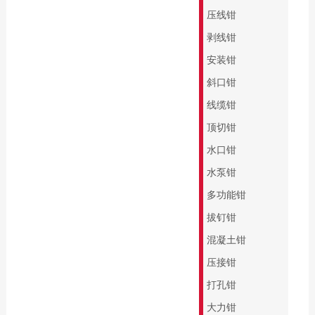
缘系列
专业批头 E6.3
压线钳
起子杆
精密批头 C4
剥线钳
PicoFinish®系列
螺纹柄批头
安装钳
PicoFinish®防静电
螺纹丝锥
斜口钳
系列
线缆钳
黑森林系列螺丝刀
顶切钳
水口钳
水泵钳
多功能钳
拔钉钳
混凝土钳
压接钳
打孔钳
大力钳