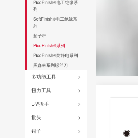
PicoFinish®电工绝缘系
列
SoftFinish®电工绝缘系
列
起子杆
PicoFinish®系列
PicoFinish®防静电系列
黑森林系列螺丝刀
多功能工具
>
弹仓式螺丝刀
扭力工具
>
掌中宝扳手
iTorque®系列
L型扳手
>
6系列可替换刀杆螺丝刀
TorqueVario®-S系列
套夹扳手
批头
>
4系列可替换刀杆螺丝刀
扭力调节器
L型扳手
电气柜钥匙
批头匣
钳子
>
TorqueFix®系列
匙型扳手