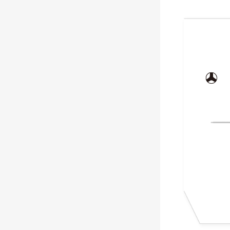
水泵钳
多功能钳
拔钉钳
混凝土钳
压接钳
打孔钳
大力钳
斜切钳
线工钳
断线剪
剪刀
钳式扳手