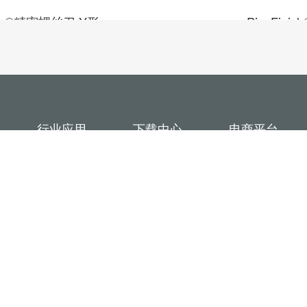
nish®精密螺丝刀 Y形
PicoFin
查阅详情 >
行业应用
下载中心
电商平台
机械加工
产品样册
京东旗舰店
电工电力
宣传单页
天猫旗舰店
新能源汽车
视频
抖音旗舰店
极客玩家
家庭用户