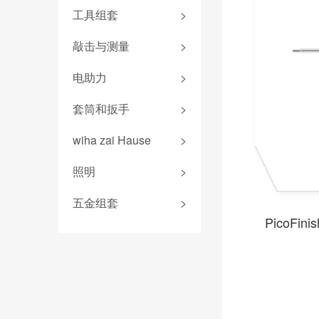
终结者批头
easyTorque系列
钳子套装
工具组套
>
T柄扳手
先锋型批头
螺丝刀杆
卡簧钳
旗型扳手
防静电组套
敲击与测量
>
可换头螺丝刀
转接头
防静电镊子
机加工组套
螺母套筒
敲击螺丝刀
扭力扳手
电助力
>
钢丝钳
电工组套
深孔铰刀
卷尺
平口钳
锂电池
套筒和扳手
>
新能源组套
标准批头 C6.3
安全锤
圆嘴钳
扭力测试器
wiha 9系
机加工组套
专业批头 E6.3
wiha zai Hause
>
锤壳和配件
尖嘴钳
照明产品
扳手
精密批头 C4
无反弹锤
爱好者工具
压线钳
照明
>
电气测量
螺纹柄批头
折叠尺
剥线钳
电助力螺丝刀
五金组套
>
螺纹丝锥
游标卡尺
安装钳
PicoFi
电工锤
斜口钳
水平尺
线缆钳
顶切钳
水口钳