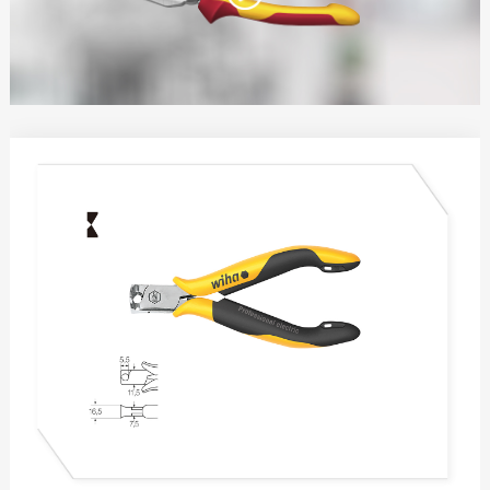
电工锤
水平尺