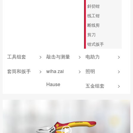
斜切钳
线工钳
断线剪
剪刀
钳式扳手
工具组套
>
敲击与测量
>
电助力
>
防静电组套
敲击螺丝刀
锂电池
套筒和扳手
>
wiha zai
>
照明
>
机加工组套
卷尺
扭力测试器
机加工组套
Hause
五金组套
>
电工组套
安全锤
照明产品
扳手
爱好者工具
新能源组套
锤壳和配件
电气测量
wiha 9系
无反弹锤
电助力螺丝刀
折叠尺
游标卡尺