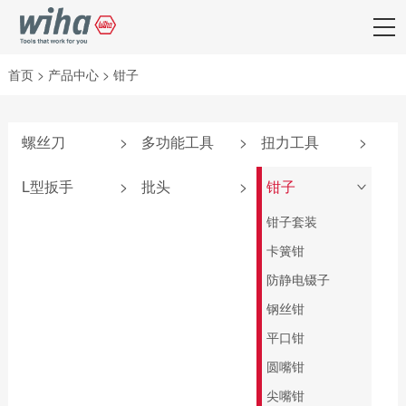
首页
>
产品中心
>
钳子
螺丝刀
>
多功能工具
>
扭力工具
>
附件
弹仓式螺丝刀
iTorque®系列
L型扳手
>
批头
>
钳子
>
SoftFinish®系列
掌中宝扳手
TorqueVario®-S系
套夹扳手
批头匣
钳子套装
列
SoftFinish®防静电
6系列可替换刀杆
L型扳手
终结者批头
卡簧钳
系列
螺丝刀
扭力调节器
匙型扳手
先锋型批头
防静电镊子
MicroFinish®系列
4系列可替换刀杆
TorqueFix®系列
螺丝刀
T柄扳手
可换头螺丝刀
钢丝钳
测电笔
easyTorque系列
电气柜钥匙
旗型扳手
螺母套筒
平口钳
PicoFinish®电工绝
螺丝刀杆
缘系列
深孔铰刀
圆嘴钳
转接头
SoftFinish®电工绝
标准批头 C6.3
尖嘴钳
扭力扳手