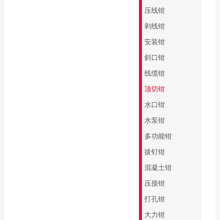
缘系列
专业批头 E6.3
压线钳
起子杆
精密批头 C4
剥线钳
PicoFinish®系列
螺纹柄批头
安装钳
PicoFinish®防静电
螺纹丝锥
斜口钳
系列
线缆钳
黑森林系列螺丝刀
顶切钳
水口钳
水泵钳
多功能钳
拔钉钳
混凝土钳
压接钳
打孔钳
大力钳