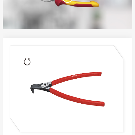
电工锤
水平尺