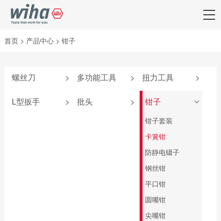
首页
>
产品中心
>
钳子
螺丝刀
>
多功能工具
>
扭力工具
>
附件
弹仓式螺丝刀
iTorque®系列
L型扳手
>
批头
>
钳子
>
SoftFinish®系列
掌中宝扳手
TorqueVario®-S系
套夹扳手
批头匣
钳子套装
列
SoftFinish®防静电
6系列可替换刀杆
L型扳手
终结者批头
卡簧钳
系列
螺丝刀
扭力调节器
匙型扳手
先锋型批头
防静电镊子
MicroFinish®系列
4系列可替换刀杆
TorqueFix®系列
螺丝刀
T柄扳手
可换头螺丝刀
钢丝钳
测电笔
easyTorque系列
电气柜钥匙
旗型扳手
螺母套筒
平口钳
PicoFinish®电工绝
螺丝刀杆
缘系列
深孔铰刀
圆嘴钳
转接头
SoftFinish®电工绝
标准批头 C6.3
尖嘴钳
扭力扳手