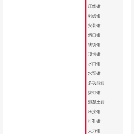
缘系列
专业批头 E6.3
压线钳
起子杆
精密批头 C4
剥线钳
PicoFinish®系列
螺纹柄批头
安装钳
PicoFinish®防静电
螺纹丝锥
斜口钳
系列
线缆钳
黑森林系列螺丝刀
顶切钳
水口钳
水泵钳
多功能钳
拔钉钳
混凝土钳
压接钳
打孔钳
大力钳