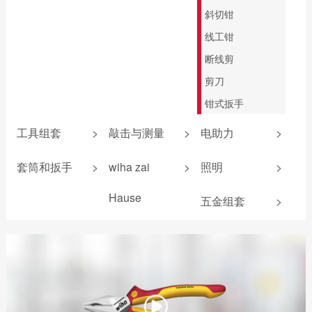
斜切钳
线工钳
断线剪
剪刀
钳式扳手
工具组套
>
敲击与测量
>
电助力
>
防静电组套
敲击螺丝刀
锂电池
套筒和扳手
>
wiha zai
>
照明
>
机加工组套
卷尺
扭力测试器
机加工组套
Hause
五金组套
>
电工组套
安全锤
照明产品
扳手
爱好者工具
新能源组套
锤壳和配件
电气测量
wiha 9系
无反弹锤
电助力螺丝刀
折叠尺
游标卡尺