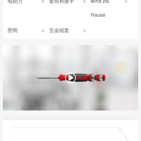
电助力
>
套筒和扳手
>
wiha zai
>
缘系列
深孔铰刀
电工组套
平口钳
卷尺
起子杆
标准批头 C6.3
新能源组套
锂电池
机加工组套
Hause
圆嘴钳
安全锤
PicoFinish®系列
专业批头 E6.3
wiha 9系
扭力测试器
扳手
爱好者工具
尖嘴钳
锤壳和配件
照明
>
五金组套
>
PicoFinish®防静电
精密批头 C4
照明产品
压线钳
无反弹锤
系列
螺纹柄批头
电气测量
剥线钳
折叠尺
黑森林系列螺丝刀
螺纹丝锥
电助力螺丝刀
安装钳
游标卡尺
斜口钳
电工锤
线缆钳
水平尺
顶切钳
水口钳
水泵钳
多功能钳
拔钉钳
混凝土钳