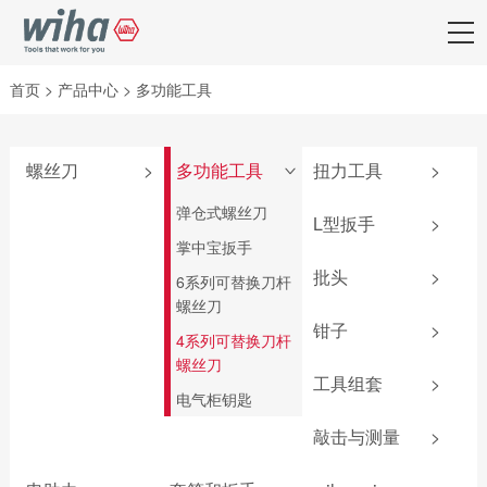
首页
>
产品中心
>
多功能工具
螺丝刀
>
多功能工具
扭力工具
>
>
附件
弹仓式螺丝刀
iTorque®系列
L型扳手
>
SoftFinish®系列
掌中宝扳手
TorqueVario®-S系
套夹扳手
列
批头
>
SoftFinish®防静电
6系列可替换刀杆
L型扳手
系列
螺丝刀
扭力调节器
批头匣
钳子
>
匙型扳手
MicroFinish®系列
4系列可替换刀杆
TorqueFix®系列
终结者批头
螺丝刀
T柄扳手
钳子套装
测电笔
easyTorque系列
工具组套
>
先锋型批头
电气柜钥匙
旗型扳手
卡簧钳
PicoFinish®电工绝
螺丝刀杆
可换头螺丝刀
防静电组套
缘系列
敲击与测量
>
防静电镊子
转接头
螺母套筒
机加工组套
SoftFinish®电工绝
钢丝钳
敲击螺丝刀
扭力扳手