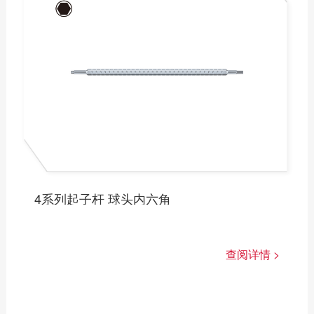
压接钳
打孔钳
大力钳
斜切钳
线工钳
断线剪
剪刀
钳式扳手
4系列起子杆 球头内六角
查阅详情 >