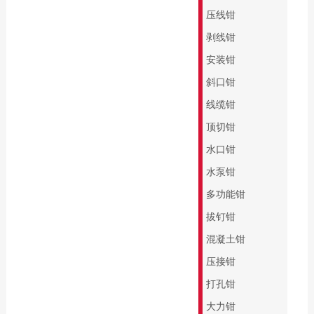
缘系列
专业批头 E6.3
压线钳
起子杆
精密批头 C4
剥线钳
PicoFinish®系列
螺纹柄批头
安装钳
PicoFinish®防静电
螺纹丝锥
斜口钳
系列
线缆钳
黑森林系列螺丝刀
顶切钳
水口钳
水泵钳
多功能钳
拔钉钳
混凝土钳
压接钳
打孔钳
大力钳