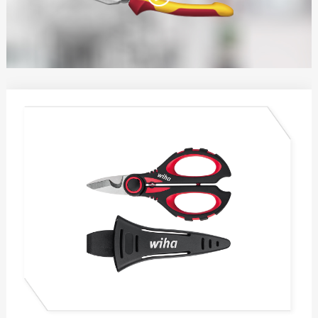
电工锤
水平尺