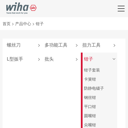
首页
>
产品中心
>
钳子
螺丝刀
>
多功能工具
>
扭力工具
>
附件
弹仓式螺丝刀
iTorque®系列
L型扳手
>
批头
>
钳子
>
SoftFinish®系列
掌中宝扳手
TorqueVario®-S系
套夹扳手
批头匣
钳子套装
列
SoftFinish®防静电
6系列可替换刀杆
L型扳手
终结者批头
卡簧钳
系列
螺丝刀
扭力调节器
匙型扳手
先锋型批头
防静电镊子
MicroFinish®系列
4系列可替换刀杆
TorqueFix®系列
螺丝刀
T柄扳手
可换头螺丝刀
钢丝钳
测电笔
easyTorque系列
电气柜钥匙
旗型扳手
螺母套筒
平口钳
PicoFinish®电工绝
螺丝刀杆
缘系列
深孔铰刀
圆嘴钳
转接头
SoftFinish®电工绝
标准批头 C6.3
尖嘴钳
扭力扳手