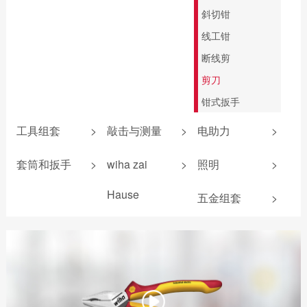
斜切钳
线工钳
断线剪
剪刀
钳式扳手
工具组套
>
敲击与测量
>
电助力
>
防静电组套
敲击螺丝刀
锂电池
套筒和扳手
>
wiha zai
>
照明
>
机加工组套
卷尺
扭力测试器
机加工组套
Hause
五金组套
>
电工组套
安全锤
照明产品
扳手
爱好者工具
新能源组套
锤壳和配件
电气测量
wiha 9系
无反弹锤
电助力螺丝刀
折叠尺
游标卡尺