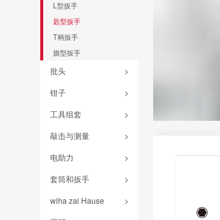
PicoFinish®电工绝缘系列
L型扳手
电气柜钥匙
TorqueFix®系列
SoftFinish®电工绝缘系列
匙型扳手
easyTorque系列
起子杆
T柄扳手
螺丝刀杆
PicoFinish®系列
旗型扳手
转接头
PicoFinish®防静电系列
批头
>
扭力扳手
黑森林系列螺丝刀
批头匣
钳子
>
终结者批头
钳子套装
工具组套
>
先锋型批头
卡簧钳
防静电组套
敲击与测量
>
可换头螺丝刀
防静电镊子
机加工组套
螺母套筒
敲击螺丝刀
电助力
>
钢丝钳
电工组套
深孔铰刀
卷尺
平口钳
锂电池
套筒和扳手
>
新能源组套
标准批头 C6.3
安全锤
圆嘴钳
扭力测试器
wiha 9系
机加工组套
专业批头 E6.3
wiha zai Hause
>
锤壳和配件
尖嘴钳
照明产品
扳手
精密批头 C4
无反弹锤
爱好者工具