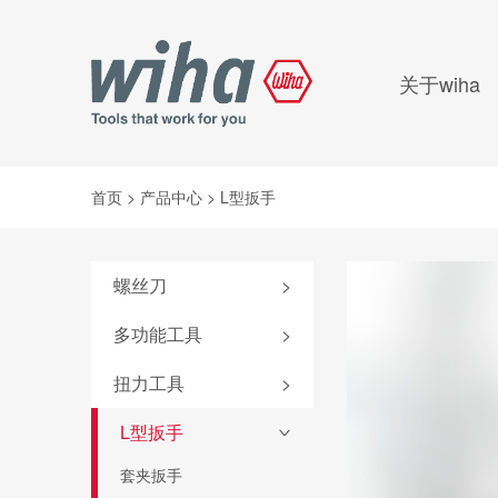
关于wiha
首页
>
产品中心
>
L型扳手
螺丝刀
>
附件
多功能工具
>
SoftFinish®系列
弹仓式螺丝刀
扭力工具
>
SoftFinish®防静电系列
掌中宝扳手
iTorque®系列
L型扳手
MicroFinish®系列
>
6系列可替换刀杆螺丝刀
TorqueVario®-S系列
测电笔
套夹扳手
4系列可替换刀杆螺丝刀
扭力调节器