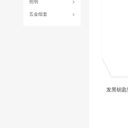
压线钳
照明
>
电气测量
螺纹柄批头
折叠尺
剥线钳
电助力螺丝刀
五金组套
>
螺纹丝锥
游标卡尺
安装钳
电工锤
斜口钳
水平尺
线缆钳
顶切钳
水口钳
水泵钳
多功能钳
拔钉钳
发黑钥匙
混凝土钳
压接钳
打孔钳
大力钳