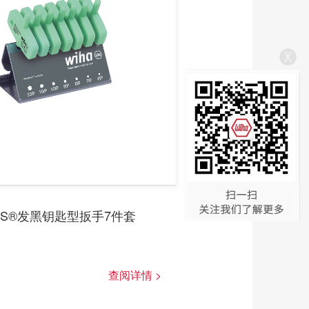
LUS®发黑钥匙型扳手7件套
查阅详情 >