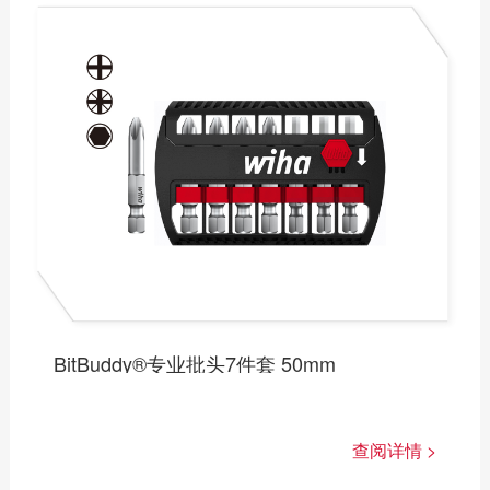
斜切钳
线工钳
断线剪
剪刀
钳式扳手
BitBuddy®专业批头7件套 50mm
查阅详情 >