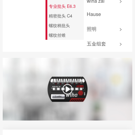
wiha zai
>
缘系列
照明产品
专业批头 E6.3
压线钳
无反弹锤
扳手
起子杆
电气测量
Hause
精密批头 C4
剥线钳
折叠尺
PicoFinish®系列
电助力螺丝刀
螺纹柄批头
安装钳
爱好者工具
游标卡尺
照明
>
PicoFinish®防静电
螺纹丝锥
斜口钳
电工锤
系列
五金组套
>
线缆钳
水平尺
黑森林系列螺丝刀
顶切钳
水口钳
水泵钳
多功能钳
拔钉钳
混凝土钳
压接钳
打孔钳
大力钳