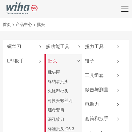
首页
>
产品中心
>
批头
螺丝刀
>
多功能工具
>
扭力工具
>
附件
弹仓式螺丝刀
iTorque®系列
L型扳手
>
批头
钳子
>
>
SoftFinish®系列
掌中宝扳手
TorqueVario®-S系
套夹扳手
批头匣
钳子套装
列
工具组套
>
SoftFinish®防静电
6系列可替换刀杆
L型扳手
终结者批头
卡簧钳
系列
螺丝刀
扭力调节器
防静电组套
敲击与测量
>
匙型扳手
先锋型批头
防静电镊子
MicroFinish®系列
4系列可替换刀杆
TorqueFix®系列
机加工组套
螺丝刀
T柄扳手
可换头螺丝刀
钢丝钳
敲击螺丝刀
测电笔
easyTorque系列
电助力
>
电工组套
电气柜钥匙
旗型扳手
螺母套筒
平口钳
卷尺
PicoFinish®电工绝
螺丝刀杆
新能源组套
锂电池
缘系列
套筒和扳手
>
深孔铰刀
圆嘴钳
安全锤
转接头
wiha 9系
扭力测试器
SoftFinish®电工绝
标准批头 C6.3
尖嘴钳
锤壳和配件
机加工组套
扭力扳手