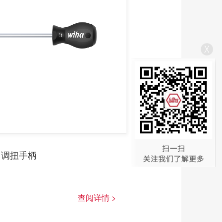
刀调扭手柄
查阅详情 >