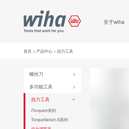
关于wiha
首页
>
产品中心
>
扭力工具
螺丝刀
>
附件
多功能工具
>
SoftFinish®系列
弹仓式螺丝刀
扭力工具
>
SoftFinish®防静电系列
掌中宝扳手
iTorque®系列
MicroFinish®系列
6系列可替换刀杆螺丝刀
TorqueVario®-S系列
测电笔
4系列可替换刀杆螺丝刀
扭力调节器