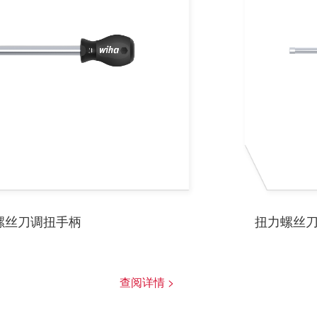
螺丝刀调扭手柄
扭力螺丝
查阅详情 >