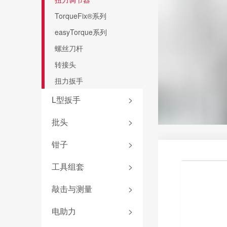
PicoFinish®电工绝缘系列
电气柜钥匙
TorqueFix®系列
SoftFinish®电工绝缘系列
easyTorque系列
起子杆
螺丝刀杆
PicoFinish®系列
转接头
PicoFinish®防静电系列
扭力扳手
黑森林系列螺丝刀
L型扳手
>
套夹扳手
批头
>
L型扳手
批头匣
钳子
>
匙型扳手
终结者批头
钳子套装
工具组套
>
T柄扳手
先锋型批头
卡簧钳
旗型扳手
防静电组套
敲击与测量
>
可换头螺丝刀
防静电镊子
机加工组套
螺母套筒
敲击螺丝刀
电助力
>
钢丝钳
电工组套
深孔铰刀
卷尺