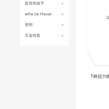
平口钳
锂电池
套筒和扳手
>
新能源组套
标准批头 C6.3
安全锤
圆嘴钳
扭力测试器
wiha 9系
机加工组套
专业批头 E6.3
wiha zai Hause
>
锤壳和配件
尖嘴钳
照明产品
扳手
精密批头 C4
无反弹锤
爱好者工具
压线钳
照明
>
电气测量
螺纹柄批头
折叠尺
剥线钳
电助力螺丝刀
五金组套
>
螺纹丝锥
游标卡尺
安装钳
电工锤
斜口钳
水平尺
线缆钳
顶切钳
水口钳
T柄扭力
水泵钳
多功能钳
拔钉钳
混凝土钳