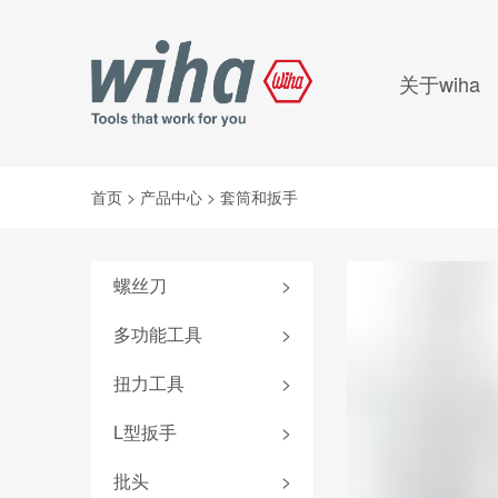
关于wiha
首页
>
产品中心
>
套筒和扳手
螺丝刀
>
附件
多功能工具
>
SoftFinish®系列
弹仓式螺丝刀
扭力工具
>
SoftFinish®防静电系列
掌中宝扳手
iTorque®系列
L型扳手
>
MicroFinish®系列
6系列可替换刀杆螺丝刀
TorqueVario®-S系列
测电笔
套夹扳手
批头
>
4系列可替换刀杆螺丝刀
扭力调节器