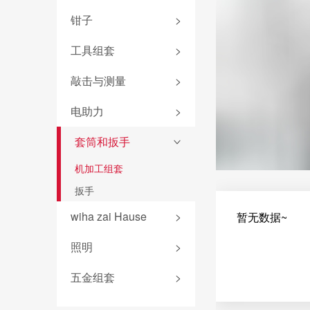
PicoFinish®电工绝缘系列
L型扳手
电气柜钥匙
批头匣
钳子
>
TorqueFix®系列
SoftFinish®电工绝缘系列
匙型扳手
终结者批头
easyTorque系列
钳子套装
起子杆
工具组套
>
T柄扳手
先锋型批头
螺丝刀杆
卡簧钳
PicoFinish®系列
旗型扳手
防静电组套
敲击与测量
>
可换头螺丝刀
转接头
防静电镊子
PicoFinish®防静电系列
机加工组套
螺母套筒
敲击螺丝刀
扭力扳手
电助力
>
钢丝钳
黑森林系列螺丝刀
电工组套
深孔铰刀
卷尺
平口钳
锂电池
套筒和扳手
新能源组套
>
标准批头 C6.3
安全锤
圆嘴钳
扭力测试器
wiha 9系
机加工组套
专业批头 E6.3
锤壳和配件
尖嘴钳
照明产品
扳手
精密批头 C4
无反弹锤
压线钳
电气测量
螺纹柄批头
wiha zai Hause
>
暂无数据~
折叠尺
剥线钳
电助力螺丝刀
螺纹丝锥
游标卡尺
爱好者工具
安装钳
照明
>
电工锤
斜口钳
五金组套
>
水平尺
线缆钳