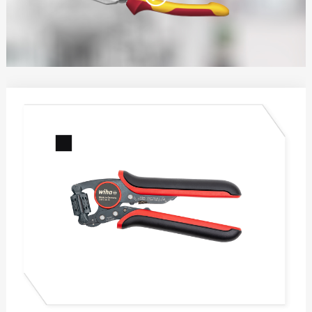
电工锤
水平尺