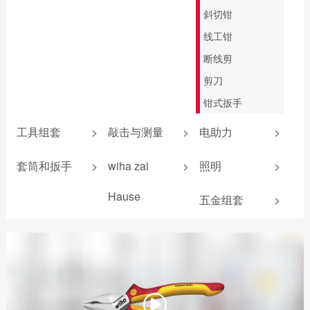
斜切钳
线工钳
断线剪
剪刀
钳式扳手
工具组套
>
敲击与测量
>
电助力
>
防静电组套
敲击螺丝刀
锂电池
套筒和扳手
>
wiha zai
>
照明
>
机加工组套
卷尺
扭力测试器
机加工组套
Hause
五金组套
>
电工组套
安全锤
照明产品
扳手
爱好者工具
新能源组套
锤壳和配件
电气测量
wiha 9系
无反弹锤
电助力螺丝刀
折叠尺
游标卡尺