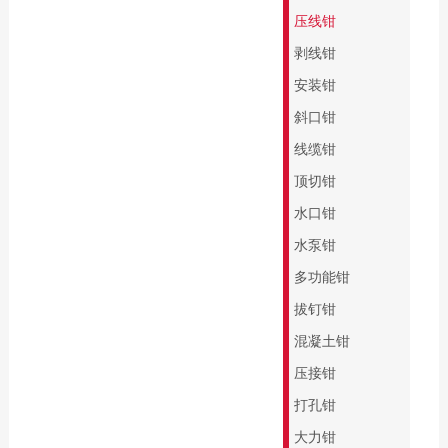
缘系列
专业批头 E6.3
压线钳
起子杆
精密批头 C4
剥线钳
PicoFinish®系列
螺纹柄批头
安装钳
PicoFinish®防静电
螺纹丝锥
斜口钳
系列
线缆钳
黑森林系列螺丝刀
顶切钳
水口钳
水泵钳
多功能钳
拔钉钳
混凝土钳
压接钳
打孔钳
大力钳