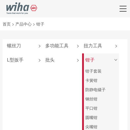
首页
>
产品中心
>
钳子
螺丝刀
>
多功能工具
>
扭力工具
>
附件
弹仓式螺丝刀
iTorque®系列
L型扳手
>
批头
>
钳子
>
SoftFinish®系列
掌中宝扳手
TorqueVario®-S系
套夹扳手
批头匣
钳子套装
列
SoftFinish®防静电
6系列可替换刀杆
L型扳手
终结者批头
卡簧钳
系列
螺丝刀
扭力调节器
匙型扳手
先锋型批头
防静电镊子
MicroFinish®系列
4系列可替换刀杆
TorqueFix®系列
螺丝刀
T柄扳手
可换头螺丝刀
钢丝钳
测电笔
easyTorque系列
电气柜钥匙
旗型扳手
螺母套筒
平口钳
PicoFinish®电工绝
螺丝刀杆
缘系列
深孔铰刀
圆嘴钳
转接头
SoftFinish®电工绝
标准批头 C6.3
尖嘴钳
扭力扳手