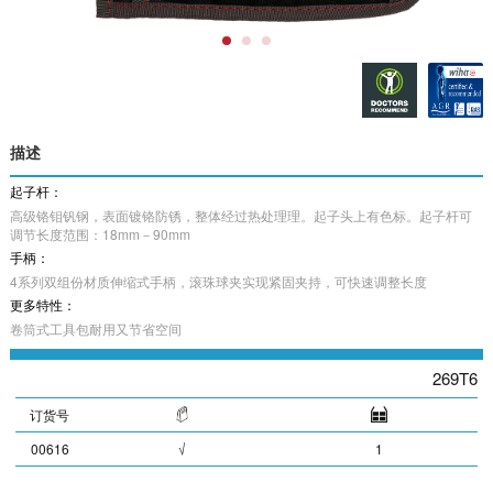
描述
起子杆：
高级铬钼钒钢，表面镀铬防锈，整体经过热处理理。起子头上有色标。起子杆可
调节长度范围：18mm－90mm
手柄：
4系列双组份材质伸缩式手柄，滚珠球夹实现紧固夹持，可快速调整长度
更多特性：
卷筒式工具包耐用又节省空间
269T6
订货号
00616
√
1