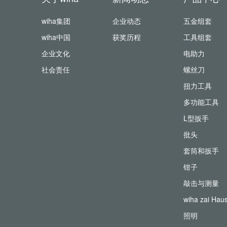
wiha集团
企业动态
五金组套
wiha中国
获奖历程
工具组套
企业文化
电助力
社会责任
螺丝刀
扭力工具
多功能工具
L型扳手
批头
套筒和扳手
钳子
敲击与测量
wiha zai Hau
照明