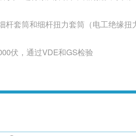
换细杆套筒和细杆扭力套筒（电工绝缘扭
00伏，通过VDE和GS检验