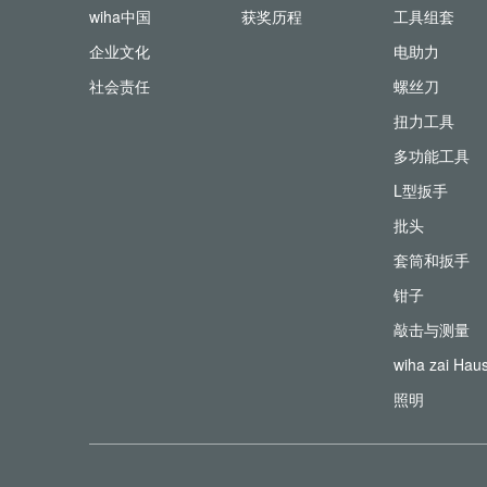
wiha中国
获奖历程
工具组套
企业文化
电助力
社会责任
螺丝刀
扭力工具
多功能工具
L型扳手
批头
套筒和扳手
钳子
敲击与测量
wiha zai Hau
照明