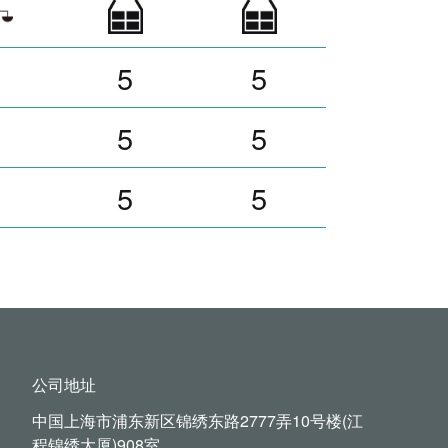
5
5
5
5
5
5
公司地址
中国上海市浦东新区锦绣东路2777弄10号楼(江
程锦绣大厦)908室