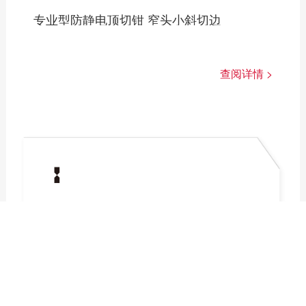
专业型防静电顶切钳 窄头小斜切边
查阅详情 >