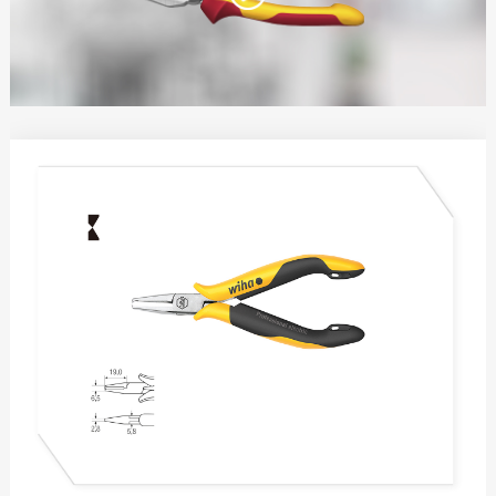
电工锤
水平尺