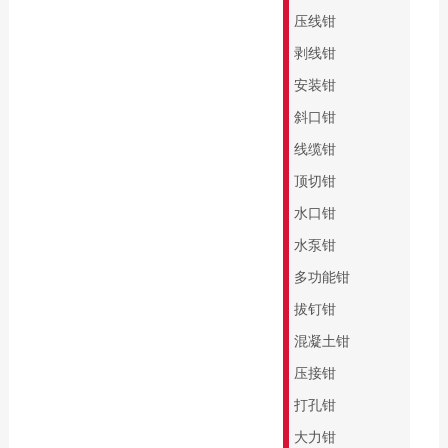
缘系列
专业批头 E6.3
压线钳
起子杆
精密批头 C4
剥线钳
PicoFinish®系列
螺纹柄批头
安装钳
PicoFinish®防静电
螺纹丝锥
斜口钳
系列
线缆钳
黑森林系列螺丝刀
顶切钳
水口钳
水泵钳
多功能钳
拔钉钳
混凝土钳
压接钳
打孔钳
大力钳