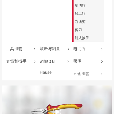
斜切钳
线工钳
断线剪
剪刀
钳式扳手
工具组套
>
敲击与测量
>
电助力
>
防静电组套
敲击螺丝刀
锂电池
套筒和扳手
>
wiha zai
>
照明
>
机加工组套
卷尺
扭力测试器
机加工组套
Hause
五金组套
>
电工组套
安全锤
照明产品
扳手
爱好者工具
新能源组套
锤壳和配件
电气测量
wiha 9系
无反弹锤
电助力螺丝刀
折叠尺
游标卡尺