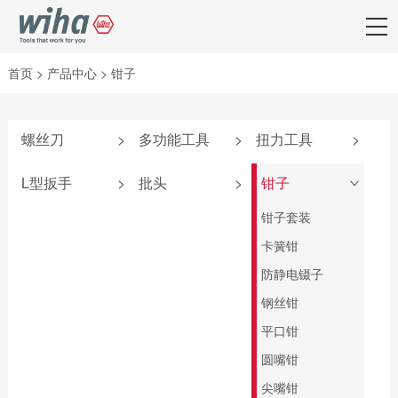
首页
>
产品中心
>
钳子
螺丝刀
>
多功能工具
>
扭力工具
>
附件
弹仓式螺丝刀
iTorque®系列
L型扳手
>
批头
>
钳子
>
SoftFinish®系列
掌中宝扳手
TorqueVario®-S系
套夹扳手
批头匣
钳子套装
列
SoftFinish®防静电
6系列可替换刀杆
L型扳手
终结者批头
卡簧钳
系列
螺丝刀
扭力调节器
匙型扳手
先锋型批头
防静电镊子
MicroFinish®系列
4系列可替换刀杆
TorqueFix®系列
螺丝刀
T柄扳手
可换头螺丝刀
钢丝钳
测电笔
easyTorque系列
电气柜钥匙
旗型扳手
螺母套筒
平口钳
PicoFinish®电工绝
螺丝刀杆
缘系列
深孔铰刀
圆嘴钳
转接头
SoftFinish®电工绝
标准批头 C6.3
尖嘴钳
扭力扳手