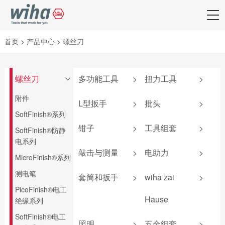
首页
>
产品中心
>
螺丝刀
螺丝刀
多功能工具
>
扭力工具
>
>
附件
弹仓式螺丝刀
iTorque®系列
L型扳手
>
批头
>
SoftFinish®系列
掌中宝扳手
TorqueVario®-S系
套夹扳手
批头匣
列
钳子
>
工具组套
>
SoftFinish®防静
6系列可替换刀杆
L型扳手
终结者批头
电系列
螺丝刀
扭力调节器
钳子套装
防静电组套
敲击与测量
>
电助力
>
匙型扳手
先锋型批头
MicroFinish®系列
4系列可替换刀杆
TorqueFix®系列
卡簧钳
机加工组套
螺丝刀
T柄扳手
可换头螺丝刀
敲击螺丝刀
锂电池
测电笔
easyTorque系列
套筒和扳手
>
wiha zai
>
防静电镊子
电工组套
电气柜钥匙
旗型扳手
螺母套筒
卷尺
扭力测试器
PicoFinish®电工
螺丝刀杆
钢丝钳
新能源组套
机加工组套
Hause
绝缘系列
深孔铰刀
安全锤
照明产品
转接头
平口钳
wiha 9系
扳手
SoftFinish®电工
爱好者工具
标准批头 C6.3
锤壳和配件
电气测量
扭力扳手
照明
>
五金组套
>