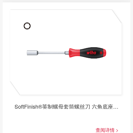
打孔钳
大力钳
斜切钳
线工钳
断线剪
剪刀
钳式扳手
SoftFinish®英制螺母套筒螺丝刀 六角底座圆杆
查阅详情 >