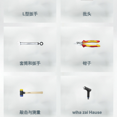
L型扳手
批头
套筒和扳手
钳子
敲击与测量
wiha zai Hause