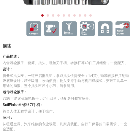
描述
产品描述：
内含棘轮扳手、套筒、批头、螺丝刀手柄、转接杆等40件工具组套，一套配齐。
设计：
折叠式批头匣，一键开启批头组，拿取批头快捷安全；1/4英寸磁吸转接杆搭配磁
吸底座设计，精准吸附，收纳便捷；批头支持手动与机用双模式，突破工具单一
用途的局限。整个批头匣尺寸小巧，随拿随用。
迷你棘轮扳手：
72齿可逆迷你棘轮扳手，5°小回角，适配各种狭窄场景。
SoftFinish® 螺丝刀手柄：
符合人体工程学设计，便于操作。
应用：
从暖通空调、汽车维修的专业场景，到家具装配、自行车保养的日常需求，一套
全适配。