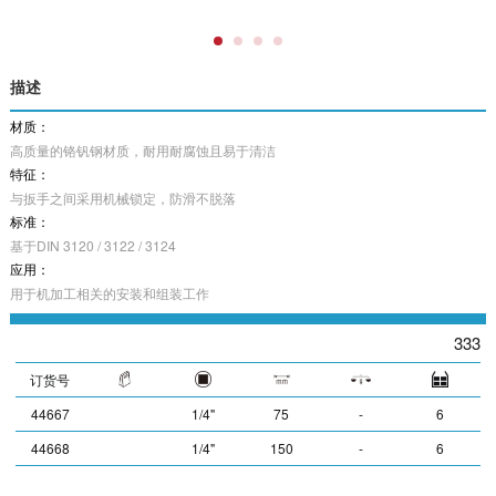
描述
材质：
高质量的铬钒钢材质，耐用耐腐蚀且易于清洁
特征：
与扳手之间采用机械锁定，防滑不脱落
标准：
基于DIN 3120 / 3122 / 3124
应用：
用于机加工相关的安装和组装工作
333
订货号
44667
1/4"
75
-
6
44668
1/4"
150
-
6