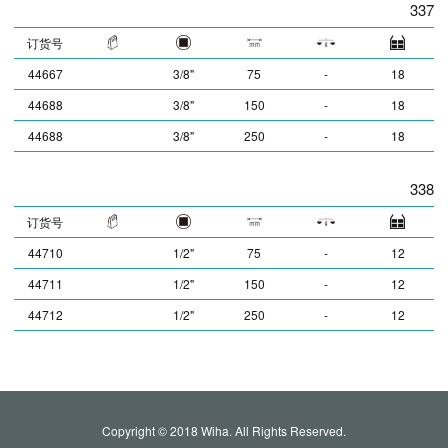
337
订货号
44667
3/8"
75
-
18
44688
3/8"
150
-
18
44688
3/8"
250
-
18
338
订货号
44710
1/2"
75
-
12
44711
1/2"
150
-
12
44712
1/2"
250
-
12
Copyright © 2018 Wiha. All Rights Reserved.