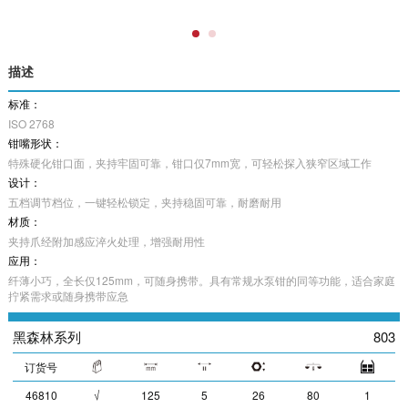
描述
标准：
ISO 2768
钳嘴形状：
特殊硬化钳口面，夹持牢固可靠，钳口仅7mm宽，可轻松探入狭窄区域工作
设计：
五档调节档位，一键轻松锁定，夹持稳固可靠，耐磨耐用
材质：
夹持爪经附加感应淬火处理，增强耐用性
应用：
纤薄小巧，全长仅125mm，可随身携带。具有常规水泵钳的同等功能，适合家庭
拧紧需求或随身携带应急
黑森林系列
803
订货号
46810
√
125
5
26
80
1