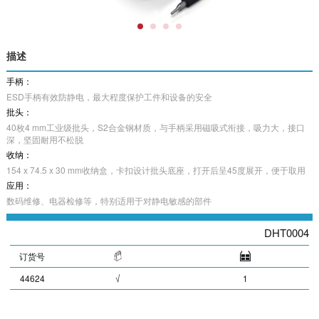
描述
手柄：
ESD手柄有效防静电，最大程度保护工件和设备的安全
批头：
40枚4 mm工业级批头，S2合金钢材质，与手柄采用磁吸式衔接，吸力大，接口
深，坚固耐用不松脱
收纳：
154 x 74.5 x 30 mm收纳盒，卡扣设计批头底座，打开后呈45度展开，便于取用
应用：
数码维修、电器检修等，特别适用于对静电敏感的部件
DHT0004
订货号
44624
√
1