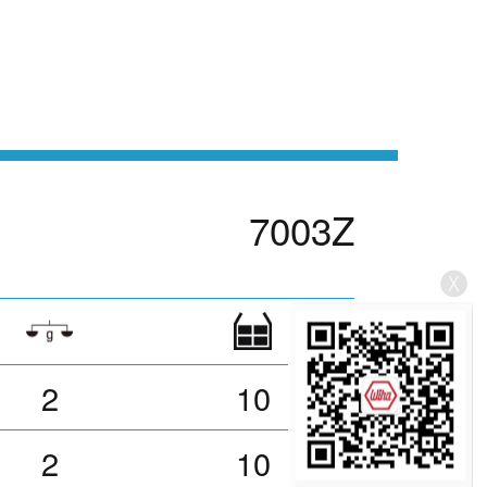
7003Z
2
10
2
10