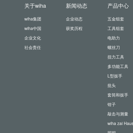
关于wiha
新闻动态
产品中心
wiha集团
企业动态
五金组套
wiha中国
获奖历程
工具组套
企业文化
电助力
社会责任
螺丝刀
扭力工具
多功能工具
L型扳手
批头
套筒和扳手
钳子
敲击与测量
wiha zai Hau
照明