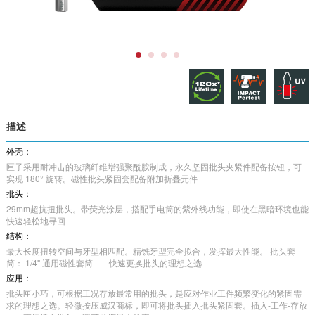
描述
外壳：
匣子采用耐冲击的玻璃纤维增强聚酰胺制成，永久坚固批头夹紧件配备按钮，可
实现 180° 旋转。磁性批头紧固套配备附加折叠元件
批头：
29mm超抗扭批头。带荧光涂层，搭配手电筒的紫外线功能，即使在黑暗环境也能
快速轻松地寻回
结构：
最大长度扭转空间与牙型相匹配。精铣牙型完全拟合，发挥最大性能。 批头套
筒： 1/4" 通用磁性套筒⸺快速更换批头的理想之选
应用：
批头匣小巧，可根据工况存放最常用的批头，是应对作业工件频繁变化的紧固需
求的理想之选。轻微按压威汉商标，即可将批头插入批头紧固套。插入-工作-存放