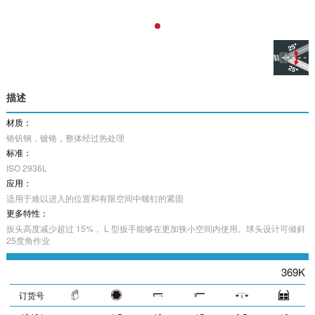
描述
材质：
铬钒钢，镀铬，整体经过热处理
标准：
ISO 2936L
应用：
适用于难以进入的位置和有限空间中螺钉的紧固
更多特性：
扳头高度减少超过 15%， L 型扳手能够在更加狭小空间内使用。球头设计可倾斜
25度角作业
369K
订货号