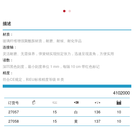
描述
材质：
玻璃纤维增强聚酰胺材质，耐磨、耐候、耐化学品
连接轴：
灵活耐磨、无需保养，弹簧销实现恒定张力，迅速呈现直角，方便实用
读数：
深凹黑色刻度，最小刻度单位 1 mm，每隔 10 cm 带红色标记
精度：
符合CE规定，和EU标准精度等级 III 类
4102000
订货号
27057
15
白
136
10
27058
15
黄
137
10