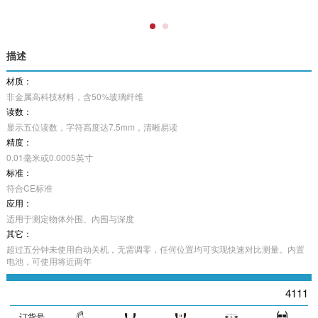
描述
材质：
非金属高科技材料，含50%玻璃纤维
读数：
显示五位读数，字符高度达7.5mm，清晰易读
精度：
0.01毫米或0.0005英寸
标准：
符合CE标准
应用：
适用于测定物体外围、內围与深度
其它：
超过五分钟未使用自动关机，无需调零，任何位置均可实现快速对比测量。内置
电池，可使用将近两年
4111
订货号