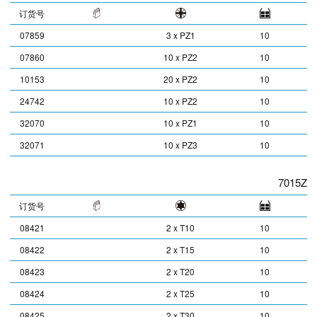
订货号
07859
3 x PZ1
10
07860
10 x PZ2
10
10153
20 x PZ2
10
24742
10 x PZ2
10
32070
10 x PZ1
10
32071
10 x PZ3
10
7015Z
订货号
08421
2 x T10
10
08422
2 x T15
10
08423
2 x T20
10
08424
2 x T25
10
08425
2 x T30
10