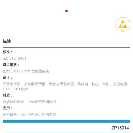
描述
标准：
IEC 61340-5-1
镊尖形状：
直型，带约 2 mm 宽扁圆镊头
设计：
平滑夹持面，夹持面无凹槽，无眩光黑色涂层，防静电、抗磁、耐酸。表面电阻
10 6 - 10 9 欧姆
材质：
防锈特种合金，由铬镍不锈钢制成
应用：
精密镊子，适用于电子组件的夹持
ZP15014