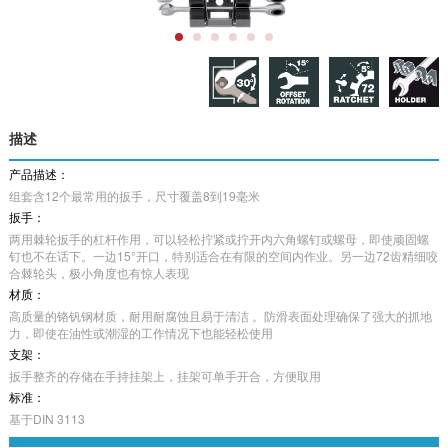
描述
产品描述：
组套含12个最常用的扳手，尺寸覆盖8到19毫米
扳手：
两用棘轮扳手的杠杆作用，可以轻松拧紧或拧开内六角螺钉或螺母，即使顽固螺
钉也不在话下。一边15°开口，特别适合在有限的空间内作业。另一边72齿精细咬
合棘轮头，极小角度也有惊人表现
材质：
高质量的铬钒钢材质，耐用耐腐蚀且易于清洁 。防滑表面处理确保了强大的抓地
力，即使在油性或潮湿的工作情况下也能轻松使用
支架：
扳手整齐的存储在手持挂架上，挂架可单手开合，方便取用
标准：
基于DIN 3113