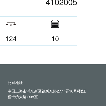
4102005
124
10
公司地址
中国上海市浦东新区锦绣东路2777弄10号楼(江
程锦绣大厦)908室