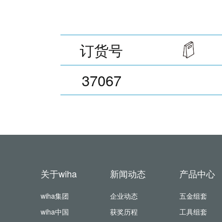
订货号
37067
关于wiha
新闻动态
产品中心
wiha集团
企业动态
五金组套
wiha中国
获奖历程
工具组套