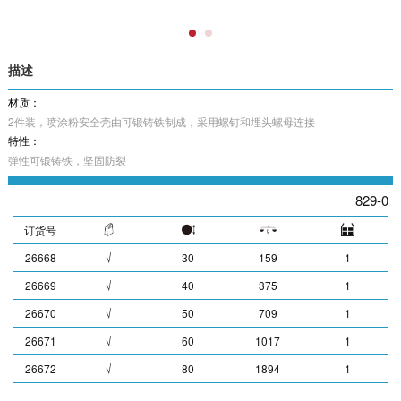
描述
材质：
2件装，喷涂粉安全壳由可锻铸铁制成，采用螺钉和埋头螺母连接
特性：
弹性可锻铸铁，坚固防裂
829-0
订货号
26668
√
30
159
1
26669
√
40
375
1
26670
√
50
709
1
26671
√
60
1017
1
26672
√
80
1894
1