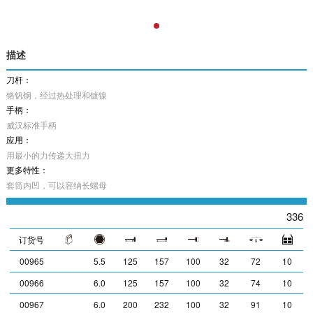
描述
刀杆：
铬钒钢，经过热处理和镀镍
手柄：
威汉标准手柄
应用：
用最小的力传递大扭力
更多特性：
套筒内凹，可以容纳长螺母
336
订货号
00965
5.5
125
157
100
32
72
10
00966
6.0
125
157
100
32
74
10
00967
6.0
200
232
100
32
91
10