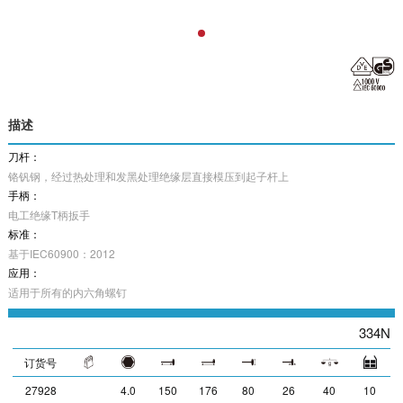
描述
刀杆：
铬钒钢，经过热处理和发黑处理绝缘层直接模压到起子杆上
手柄：
电工绝缘T柄扳手
标准：
基于IEC60900：2012
应用：
适用于所有的内六角螺钉
334N
订货号
27928
4.0
150
176
80
26
40
10